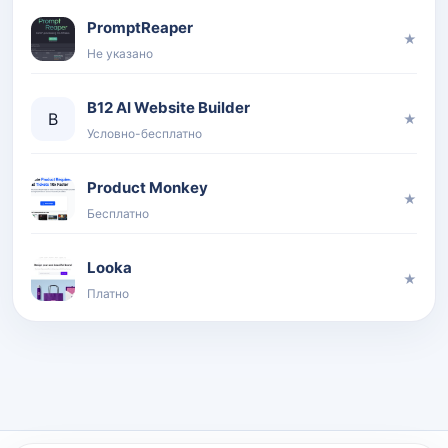
PromptReaper
★
Не указано
B12 AI Website Builder
B
★
Условно-бесплатно
Product Monkey
★
Бесплатно
Looka
★
Платно