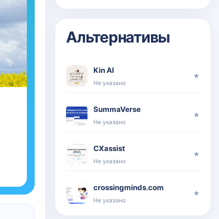
Альтернативы
Kin AI
★
Не указано
SummaVerse
★
Не указано
CXassist
★
Не указано
crossingminds.com
★
Не указано