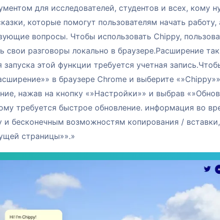
ументом для исследователей, студентов и всех, кому н
азки, которые помогут пользователям начать работу, 
вующие вопросы. Чтобы использовать Chippy, пользов
ь свои разговоры локально в браузере.Расширение та
 запуска этой функции требуется учетная запись.Чтоб
асширение»» в браузере Chrome и выберите «»Chippy»»
ние, нажав на кнопку «»Настройки»» и выбрав «»Обнов
кому требуется быстрое обновление. информация во вр
 и бесконечным возможностям копирования / вставки,
кущей страницы»».»