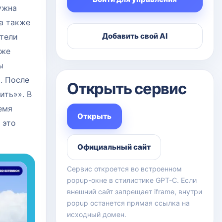
ужна
а также
Добавить свой AI
атели
кже
ы
. После
Открыть сервис
ить»». В
емя
Открыть
 это
Официальный сайт
Сервис откроется во встроенном
popup-окне в стилистике GPT-C. Если
внешний сайт запрещает iframe, внутри
popup останется прямая ссылка на
исходный домен.