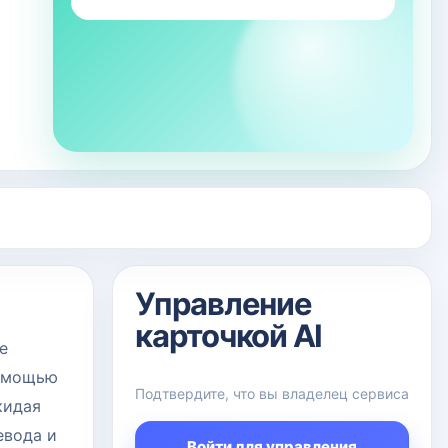
Управление
карточкой AI
e
помощью
Подтвердите, что вы владелец сервиса
кидая
евода и
Войти для управления