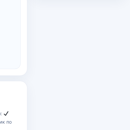
й:
к по