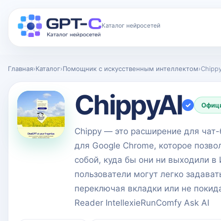
Каталог нейросетей
Главная
›
Каталог
›
Помощник с искусственным интеллектом
›
Chippy
ChippyAI
✓
Офиц
Chippy — это расширение для чат
для Google Chrome, которое позво
собой, куда бы они ни выходили в
пользователи могут легко задават
переключая вкладки или не покида
Reader IntellexieRunComfy Ask AI