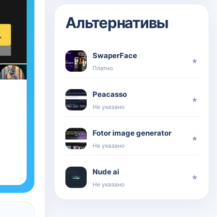
Альтернативы
SwaperFace
★
Платно
Peacasso
★
Не указано
Fotor image generator
★
Не указано
Nude ai
★
Не указано