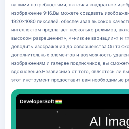
вашими потребностями, включая квадратное изобр
изображение 9:16.Вы можете создавать изображен
1920×1080 пикселей, обеспечивая высокое качес
интеллектом предлагает несколько режимов, вклю
высоком разрешении»», «»низкие вариации»» и «»
доводить изображения до совершенства.Он также
дополнительных элементов и возможность удалени
изображениям и галерее подписчиков, вы сможете
вдохновение.Независимо от того, являетесь ли 
этот инструмент предоставит вам необходимые р