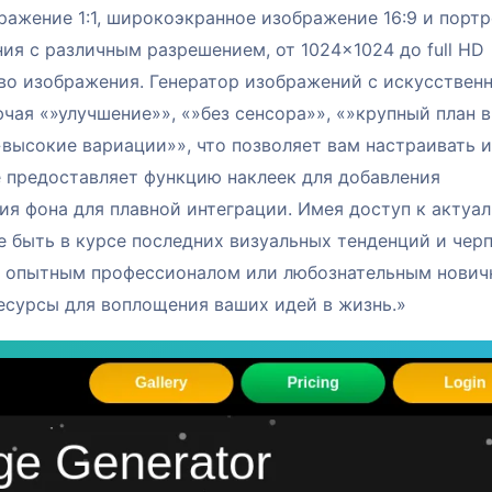
ажение 1:1, широкоэкранное изображение 16:9 и порт
ия с различным разрешением, от 1024×1024 до full HD
тво изображения. Генератор изображений с искусствен
чая «»улучшение»», «»без сенсора»», «»крупный план в
высокие вариации»», что позволяет вам настраивать и
 предоставляет функцию наклеек для добавления
я фона для плавной интеграции. Имея доступ к актуа
 быть в курсе последних визуальных тенденций и чер
вы опытным профессионалом или любознательным нович
есурсы для воплощения ваших идей в жизнь.»