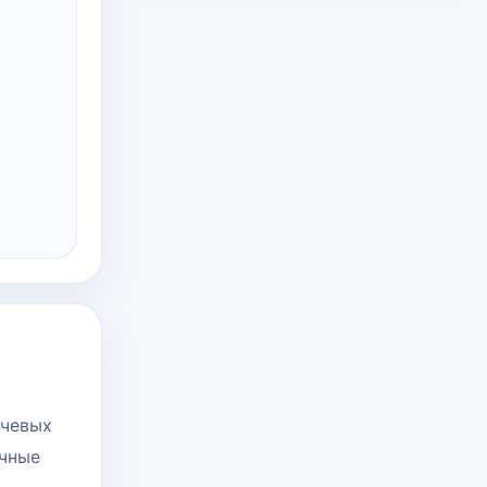
и
ючевых
чные