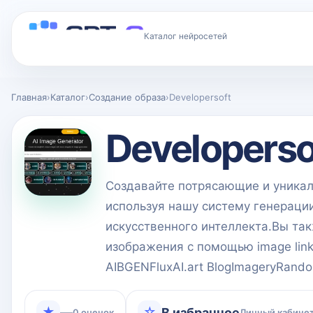
Каталог нейросетей
Главная
›
Каталог
›
Создание образа
›
Developersoft
Developerso
Создавайте потрясающие и уникал
используя нашу систему генерац
искусственного интеллекта.Вы та
изображения с помощью image lin
AIBGENFluxAI.art BlogImageryRando
★
☆
—
В избранное
0 оценок
Личный кабинет