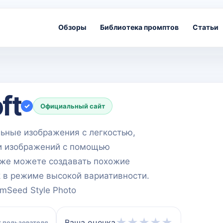
Обзоры
Библиотека промптов
Статьи
ft
✓
Официальный сайт
ьные изображения с легкостью,
ии изображений с помощью
кже можете создавать похожие
k в режиме высокой вариативности.
mSeed Style Photo
★
★
★
★
★
Ваша оценка
 пользователя