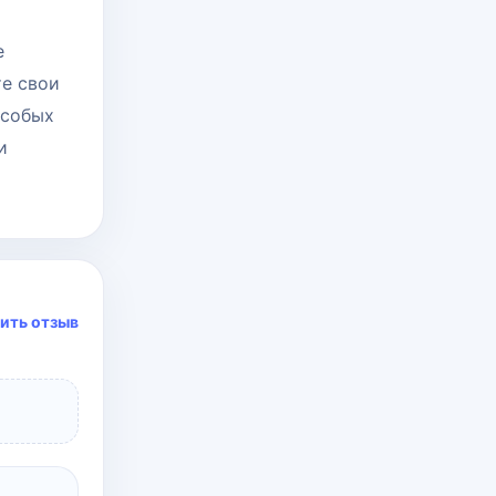
е
те свои
особых
и
ить отзыв