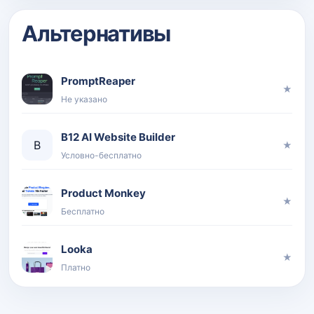
Альтернативы
PromptReaper
★
Не указано
B12 AI Website Builder
B
★
Условно-бесплатно
Product Monkey
★
Бесплатно
Looka
★
Платно