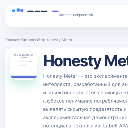
Каталог нейросетей
Главная
›
Каталог
›
Web
›
Honesty Meter
Honesty Me
Honesty Meter — это эксперимент
интеллекта, разработанный для ан
и объективности. С его помощью п
глубокое понимание потребляемог
выявлять скрытую предвзятость и
экспериментальная демонстрацио
потенциала технологии. Labelf AIVac