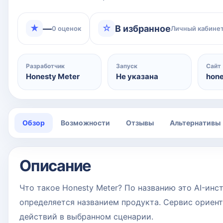
★
☆
—
В избранное
0 оценок
Личный кабинет
Разработчик
Запуск
Сайт
Honesty Meter
Не указана
hon
Обзор
Возможности
Отзывы
Альтернативы
Описание
Что такое Honesty Meter? По названию это AI-ин
определяется названием продукта. Сервис ориен
действий в выбранном сценарии.