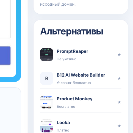
исходный домен.
Альтернативы
PromptReaper
★
Не указано
B12 AI Website Builder
B
★
Условно-бесплатно
Product Monkey
★
Бесплатно
Looka
★
Платно