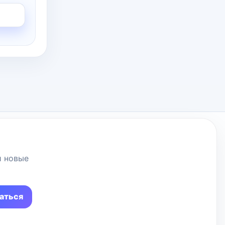
и новые
аться