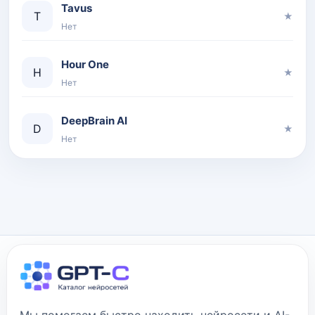
Tavus
T
★
Нет
Hour One
H
★
Нет
DeepBrain AI
D
★
Нет
Мы помогаем быстро находить нейросети и AI-