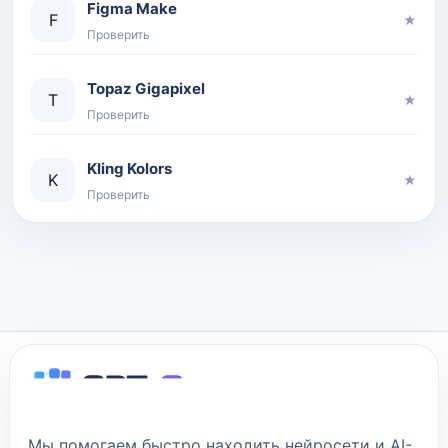
Figma Make
F
★
Проверить
Topaz Gigapixel
T
★
Проверить
Kling Kolors
K
★
Проверить
Мы помогаем быстро находить нейросети и AI-