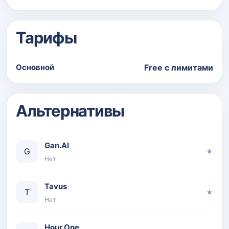
Тарифы
Основной
Free с лимитами
Альтернативы
Gan.AI
G
★
Нет
Tavus
T
★
Нет
Hour One