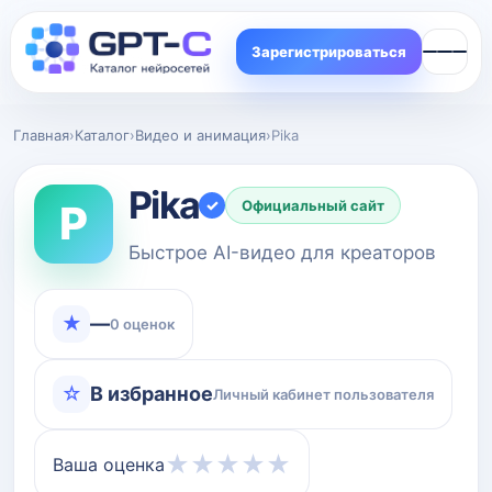
Зарегистрироваться
Главная
›
Каталог
›
Видео и анимация
›
Pika
Pika
✓
P
Официальный сайт
Быстрое AI-видео для креаторов
★
—
0 оценок
☆
В избранное
Личный кабинет пользователя
★
★
★
★
★
Ваша оценка