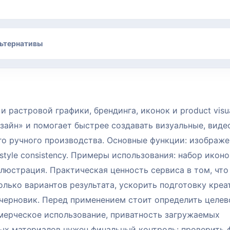
ьтернативы
и растровой графики, брендинга, иконок и product visua
айн» и помогает быстрее создавать визуальные, видео
о ручного производства. Основные функции: изображе
le; style consistency. Примеры использования: набор иконо
ллюстрация. Практическая ценность сервиса в том, что
лько вариантов результата, ускорить подготовку креа
 черновик. Перед применением стоит определить целев
ммерческое использование, приватность загружаемых
ных материалов нужен финальный контроль: проверить 