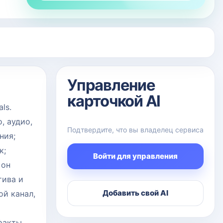
Управление
карточкой AI
ls.
, аудио,
Подтвердите, что вы владелец сервиса
ния;
к;
Войти для управления
 он
тива и
Добавить свой AI
ой канал,
факты,