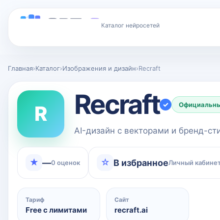
Каталог нейросетей
Главная
›
Каталог
›
Изображения и дизайн
›
Recraft
Recraft
✓
Официальны
R
AI-дизайн с векторами и бренд-с
★
☆
—
В избранное
0 оценок
Личный кабинет
Тариф
Сайт
Free с лимитами
recraft.ai