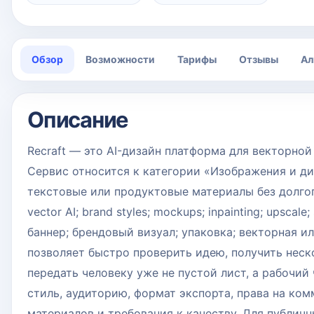
Обзор
Возможности
Тарифы
Отзывы
Ал
Описание
Recraft — это AI-дизайн платформа для векторной 
Сервис относится к категории «Изображения и диз
текстовые или продуктовые материалы без долгог
vector AI; brand styles; mockups; inpainting; upsca
баннер; брендовый визуал; упаковка; векторная и
позволяет быстро проверить идею, получить неско
передать человеку уже не пустой лист, а рабочий
стиль, аудиторию, формат экспорта, права на ко
материалов и требования к качеству. Для публич