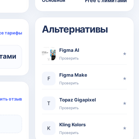
Основной
Free с лимитами
Альтернативы
се тарифы
Figma AI
★
итами
Проверить
Figma Make
F
★
Проверить
ить отзыв
Topaz Gigapixel
T
★
Проверить
Kling Kolors
K
★
Проверить