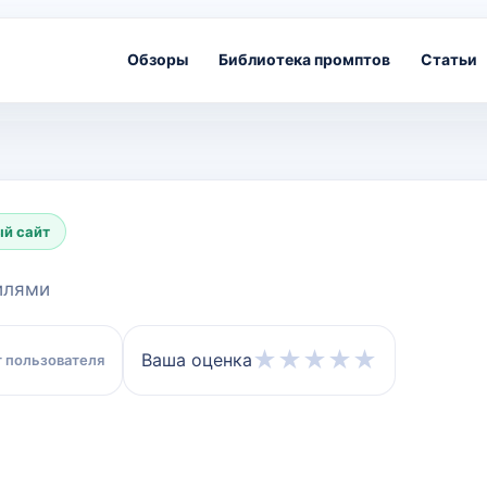
Обзоры
Библиотека промптов
Статьи
й сайт
тилями
★
★
★
★
★
Ваша оценка
 пользователя