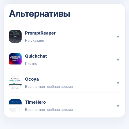
Альтернативы
PromptReaper
★
Не указано
Quickchat
★
Платно
Ocoya
★
Бесплатная пробная версия
TimeHero
★
Бесплатная пробная версия