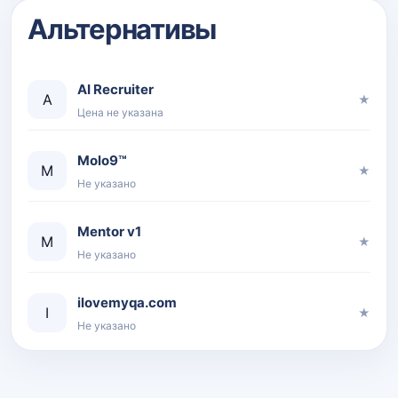
Альтернативы
AI Recruiter
A
★
Цена не указана
Molo9™
M
★
Не указано
Mentor v1
M
★
Не указано
ilovemyqa.com
I
★
Не указано