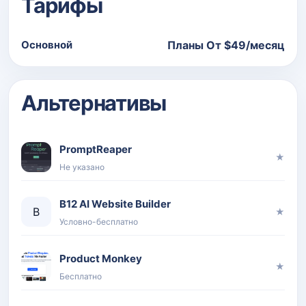
Тарифы
Основной
Планы От ‍$49/месяц
Альтернативы
PromptReaper
★
Не указано
B12 AI Website Builder
B
★
Условно-бесплатно
Product Monkey
★
Бесплатно