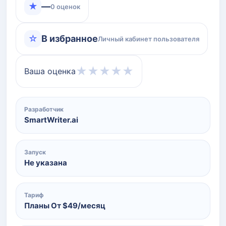
★
—
0 оценок
☆
В избранное
Личный кабинет пользователя
★
★
★
★
★
Ваша оценка
Разработчик
SmartWriter.ai
Запуск
Не указана
Тариф
Планы От ‍$49/месяц