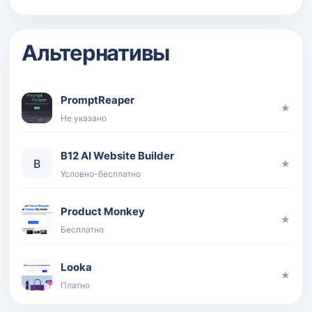
Альтернативы
PromptReaper
★
Не указано
B12 AI Website Builder
B
★
Условно-бесплатно
Product Monkey
★
Бесплатно
Looka
★
Платно