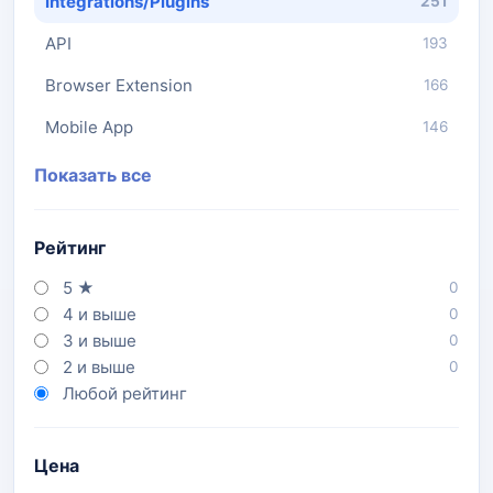
Integrations/Plugins
251
API
193
Browser Extension
166
Mobile App
146
Показать все
Рейтинг
5 ★
0
4 и выше
0
3 и выше
0
2 и выше
0
Любой рейтинг
Цена