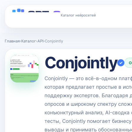
Каталог нейросетей
Главная
›
Каталог
›
API
›
Conjointly
Conjointly
✓
О
Conjointly — это всё-в-одном пла
которая предлагает простые в ис
поддержку экспертов. Благодаря 
опросов и широкому спектру слож
конъюнктурный анализ, AI-сводка 
тесты, Conjointly помогает бизне
выводы и принимать обоснованные 