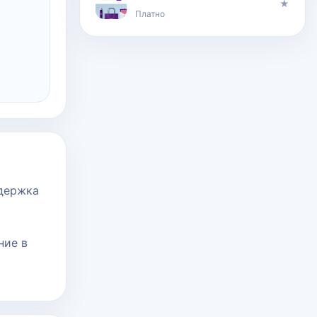
★
Платно
ддержка
ние в