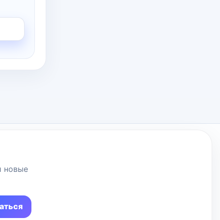
и новые
аться