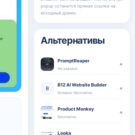
popup останется прямая ссылка на
исходный домен.
Альтернативы
PromptReaper
★
Не указано
B12 AI Website Builder
B
★
Условно-бесплатно
Product Monkey
★
Бесплатно
Looka