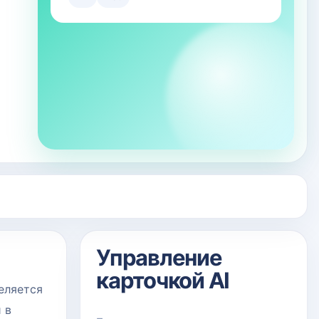
Управление
карточкой AI
еляется
 в