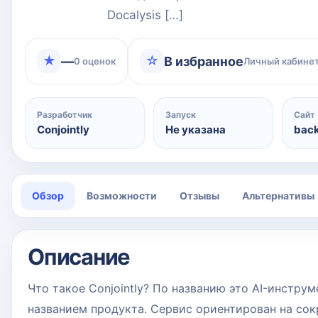
Docalysis […]
★
☆
—
В избранное
0 оценок
Личный кабинет
Разработчик
Запуск
Сайт
Conjointly
Не указана
back
Обзор
Возможности
Отзывы
Альтернативы
Описание
Что такое Conjointly? По названию это AI-инстр
названием продукта. Сервис ориентирован на со