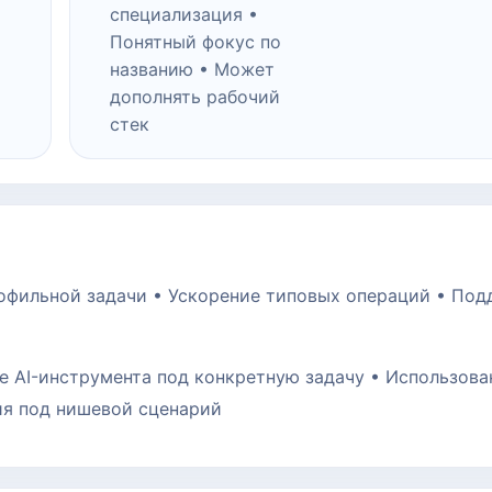
специализация •
Понятный фокус по
названию • Может
дополнять рабочий
стек
рофильной задачи • Ускорение типовых операций • По
е AI-инструмента под конкретную задачу • Использова
ия под нишевой сценарий