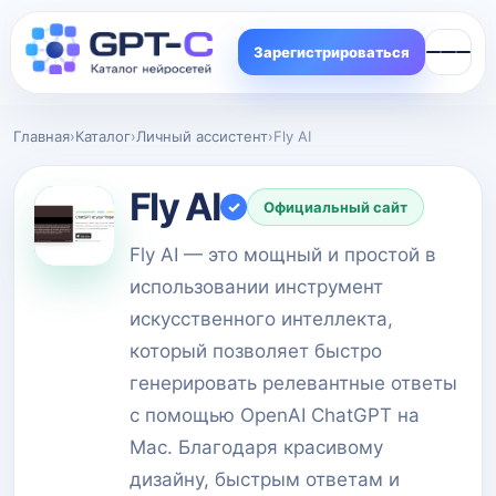
Зарегистрироваться
Главная
›
Каталог
›
Личный ассистент
›
Fly AI
Fly AI
✓
Официальный сайт
Fly AI — это мощный и простой в
использовании инструмент
искусственного интеллекта,
который позволяет быстро
генерировать релевантные ответы
с помощью OpenAI ChatGPT на
Mac. Благодаря красивому
дизайну, быстрым ответам и