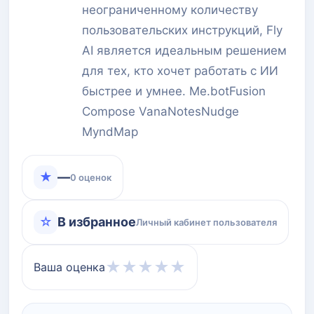
неограниченному количеству
пользовательских инструкций, Fly
AI является идеальным решением
для тех, кто хочет работать с ИИ
быстрее и умнее. Me.botFusion
Compose VanaNotesNudge
MyndMap
★
—
0 оценок
☆
В избранное
Личный кабинет пользователя
★
★
★
★
★
Ваша оценка