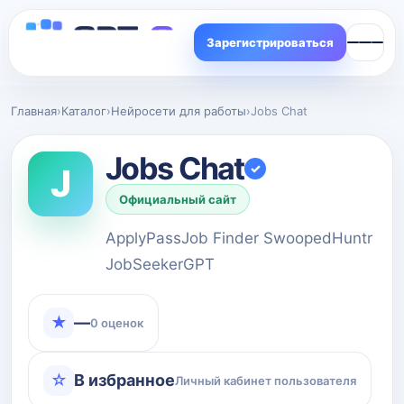
Зарегистрироваться
Главная
›
Каталог
›
Нейросети для работы
›
Jobs Chat
Jobs Chat
✓
J
Официальный сайт
ApplyPassJob Finder SwoopedHuntr
JobSeekerGPT
★
—
0 оценок
☆
В избранное
Личный кабинет пользователя