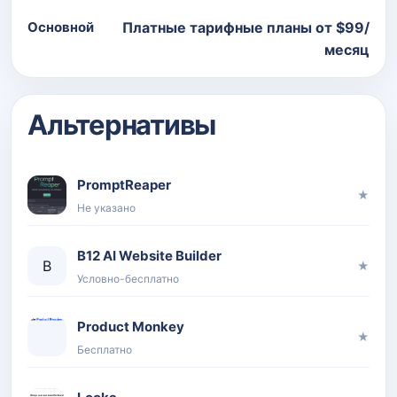
Основной
Платные тарифные планы от $99/
месяц
Альтернативы
PromptReaper
★
Не указано
B12 AI Website Builder
B
★
Условно-бесплатно
Product Monkey
★
Бесплатно