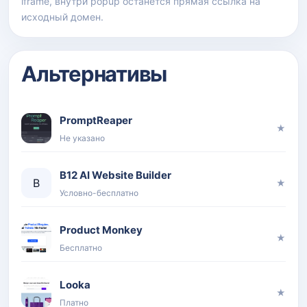
iframe, внутри popup останется прямая ссылка на
исходный домен.
Альтернативы
PromptReaper
★
Не указано
B12 AI Website Builder
B
★
Условно-бесплатно
Product Monkey
★
Бесплатно
Looka
★
Платно