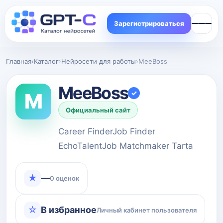
Зарегистрироваться
Главная
›
Каталог
›
Нейросети для работы
›
MeeBoss
MeeBoss
✓
M
Официальный сайт
Career FinderJob Finder
EchoTalentJob Matchmaker Tarta
★
—
0 оценок
☆
В избранное
Личный кабинет пользователя