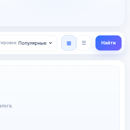
▦
☰
Найти
тировка:
лога.