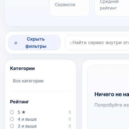
Средний
Сервисов
рейтинг
Скрыть
⌕
⌕
Поиск по категории
фильтры
Категории
Все категории
Ничего не н
Рейтинг
Попробуйте из
5 ★
0
4 и выше
0
3 и выше
0