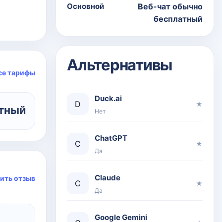
Основной
Веб-чат обычно
бесплатный
Альтернативы
се тарифы
Duck.ai
D
★
атный
Нет
ChatGPT
C
★
Да
Claude
ить отзыв
C
★
Да
Google Gemini