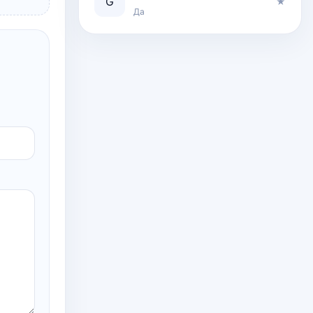
G
★
Да