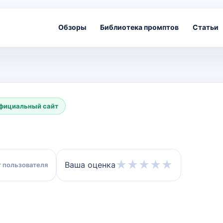
Обзоры
Библиотека промптов
Статьи
фициальный сайт
ат
★
★
★
★
★
Ваша оценка
 пользователя