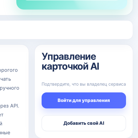
Управление
карточкой AI
орогого
учать
Подтвердите, что вы владелец сервиса
 ручного
Войти для управления
рез API.
ет
Добавить свой AI
й
нные