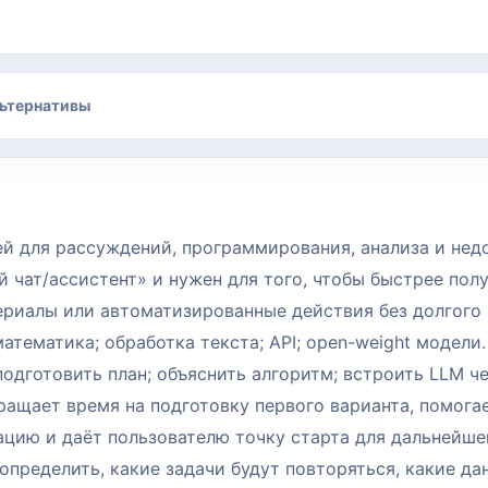
ьтернативы
й для рассуждений, программирования, анализа и нед
й чат/ассистент» и нужен для того, чтобы быстрее пол
териалы или автоматизированные действия без долгого
математика; обработка текста; API; open-weight модели.
одготовить план; объяснить алгоритм; встроить LLM че
ращает время на подготовку первого варианта, помога
ацию и даёт пользователю точку старта для дальнейше
пределить, какие задачи будут повторяться, какие да