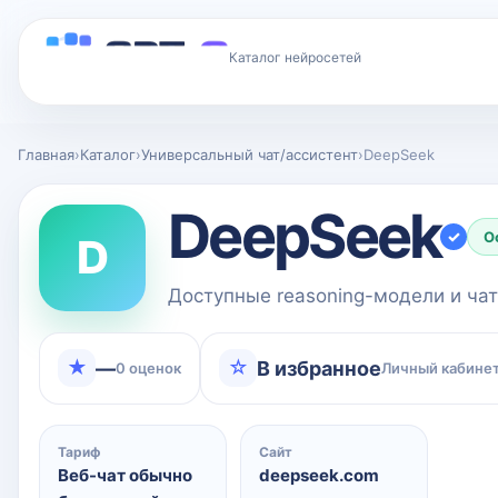
Каталог нейросетей
Главная
›
Каталог
›
Универсальный чат/ассистент
›
DeepSeek
DeepSeek
✓
О
D
Доступные reasoning-модели и ч
★
☆
—
В избранное
0 оценок
Личный кабинет
Тариф
Сайт
Веб-чат обычно
deepseek.com