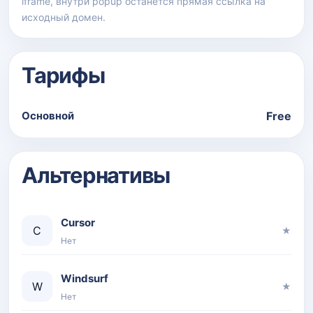
iframe, внутри popup останется прямая ссылка на
исходный домен.
Тарифы
Основной
Free
Альтернативы
Cursor
C
★
Нет
Windsurf
W
★
Нет