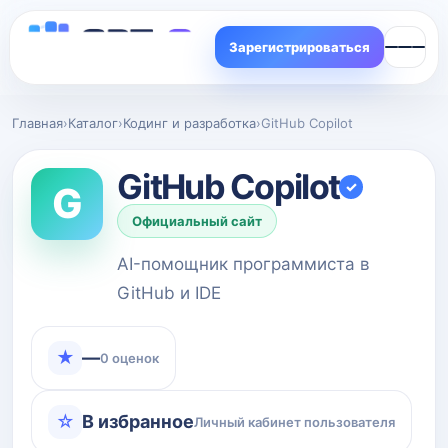
Зарегистрироваться
Главная
›
Каталог
›
Кодинг и разработка
›
GitHub Copilot
GitHub Copilot
✓
G
Официальный сайт
AI-помощник программиста в
GitHub и IDE
★
—
0 оценок
☆
В избранное
Личный кабинет пользователя