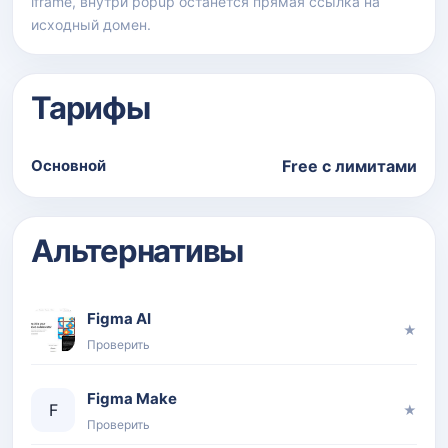
iframe, внутри popup останется прямая ссылка на
исходный домен.
Тарифы
Основной
Free с лимитами
Альтернативы
Figma AI
★
Проверить
Figma Make
F
★
Проверить