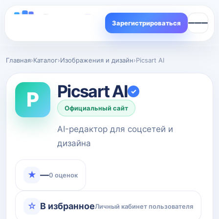
Зарегистрироваться
Главная
›
Каталог
›
Изображения и дизайн
›
Picsart AI
Picsart AI
✓
P
Официальный сайт
AI-редактор для соцсетей и
дизайна
★
—
0 оценок
☆
В избранное
Личный кабинет пользователя