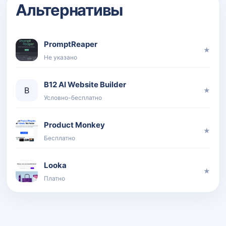
Альтернативы
PromptReaper
★
Не указано
B12 AI Website Builder
B
★
Условно-бесплатно
Product Monkey
★
Бесплатно
Looka
★
Платно