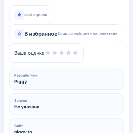
★
—
0 оценок
☆
В избранное
Личный кабинет пользователя
★
★
★
★
★
Ваша оценка
Разработчик
Piggy
Запуск
Не указана
Сайт
piggy.to