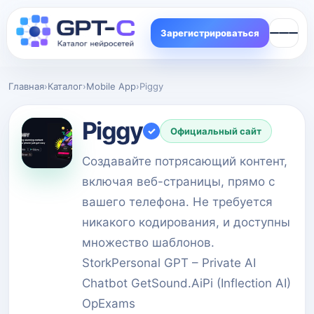
Зарегистрироваться
Главная
›
Каталог
›
Mobile App
›
Piggy
Piggy
✓
Официальный сайт
Создавайте потрясающий контент,
включая веб-страницы, прямо с
вашего телефона. Не требуется
никакого кодирования, и доступны
множество шаблонов.
StorkPersonal GPT – Private AI
Chatbot GetSound.AiPi (Inflection AI)
OpExams