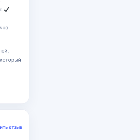
,
й:
чно
лей,
 который
ить отзыв