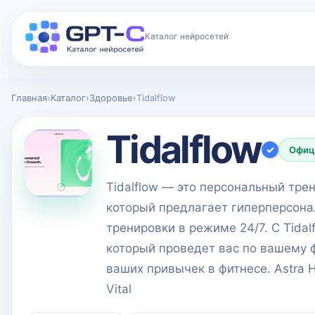
Каталог нейросетей
Главная
›
Каталог
›
Здоровье
›
Tidalflow
Tidalflow
✓
Офиц
Tidalflow — это персональный трен
который предлагает гиперперсона
тренировки в режиме 24/7. С Tidal
который проведет вас по вашему 
ваших привычек в фитнесе. Astra H
Vital