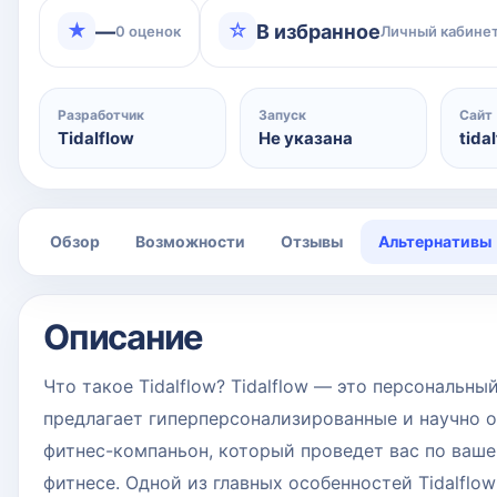
★
☆
—
В избранное
0 оценок
Личный кабинет
Разработчик
Запуск
Сайт
Tidalflow
Не указана
tida
Обзор
Возможности
Отзывы
Альтернативы
Описание
Что такое Tidalflow? Tidalflow — это персональны
предлагает гиперперсонализированные и научно об
фитнес-компаньон, который проведет вас по ваш
фитнесе. Одной из главных особенностей Tidalfl