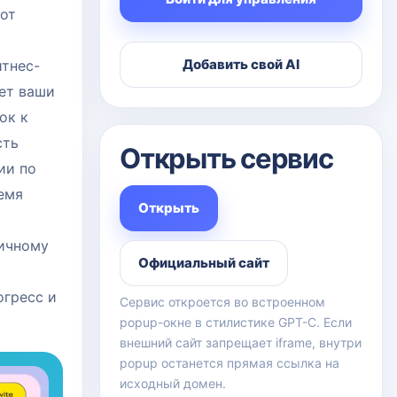
от
Добавить свой AI
итнес-
ет ваши
ок к
сть
Открыть сервис
ии по
емя
Открыть
мичному
Официальный сайт
огресс и
Сервис откроется во встроенном
popup-окне в стилистике GPT-C. Если
внешний сайт запрещает iframe, внутри
popup останется прямая ссылка на
исходный домен.