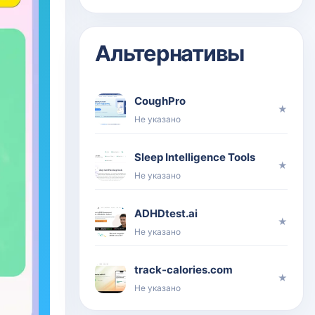
Альтернативы
CoughPro
★
Не указано
Sleep Intelligence Tools
★
Не указано
ADHDtest.ai
★
Не указано
track-calories.com
★
Не указано