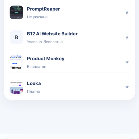
PromptReaper
★
Не указано
B12 AI Website Builder
B
★
Условно-бесплатно
Product Monkey
★
Бесплатно
Looka
★
Платно