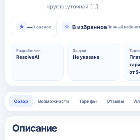
круглосуточной […]
★
☆
—
В избранное
0 оценок
Личный кабинет
Разработчик
Запуск
Тари
ResolveAI
Не указана
Пла
тар
от 
Обзор
Возможности
Тарифы
Отзывы
Ал
Описание