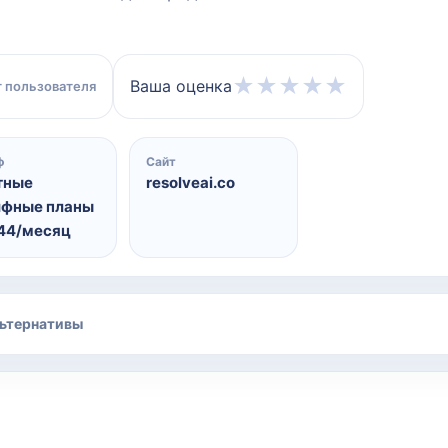
★
★
★
★
★
Ваша оценка
 пользователя
ф
Сайт
тные
resolveai.co
ифные планы
$44/месяц
ьтернативы