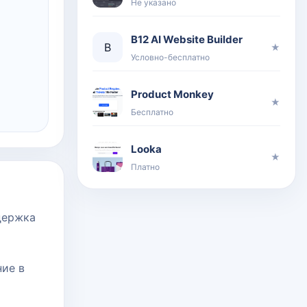
Не указано
B12 AI Website Builder
B
★
Условно-бесплатно
Product Monkey
★
Бесплатно
Looka
★
Платно
держка
ние в