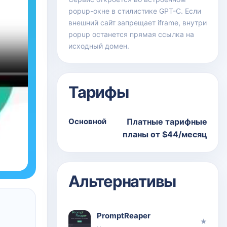
popup-окне в стилистике GPT-C. Если
внешний сайт запрещает iframe, внутри
popup останется прямая ссылка на
исходный домен.
Тарифы
Основной
Платные тарифные
планы от $44/месяц
Альтернативы
PromptReaper
★