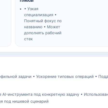
Плюсы
• Узкая
специализация •
Понятный фокус по
названию • Может
дополнять рабочий
стек
рофильной задачи • Ускорение типовых операций • Под
е AI-инструмента под конкретную задачу • Использова
ия под нишевой сценарий