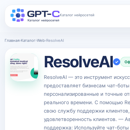
Каталог нейросетей
Главная
›
Каталог
›
Web
›
ResolveAI
ResolveAI
✓
Оф
ResolveAI — это инструмент искус
предоставляет бизнесам чат-боты
персонализированные и точные от
реального времени. С помощью Re
свою службу поддержки клиентов,
удовлетворенность клиентов. — А
поддержка: Используйте чат-боты