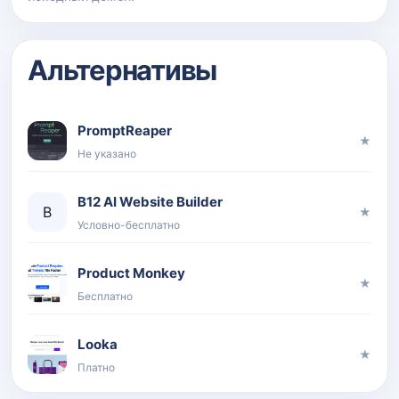
Альтернативы
PromptReaper
★
Не указано
B12 AI Website Builder
B
★
Условно-бесплатно
Product Monkey
★
Бесплатно
Looka
★
Платно