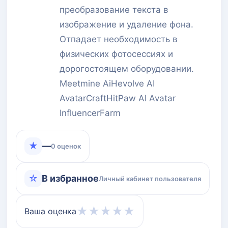
преобразование текста в
изображение и удаление фона.
Отпадает необходимость в
физических фотосессиях и
дорогостоящем оборудовании.
Meetmine AiHevolve AI
AvatarCraftHitPaw AI Avatar
InfluencerFarm
★
—
0 оценок
☆
В избранное
Личный кабинет пользователя
★
★
★
★
★
Ваша оценка