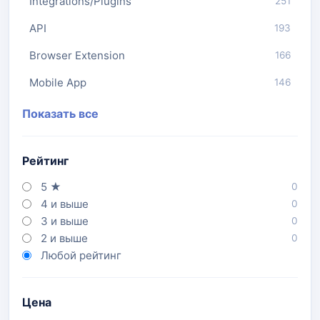
Integrations/Plugins
251
API
193
Browser Extension
166
Mobile App
146
Показать все
Рейтинг
5 ★
0
4 и выше
0
3 и выше
0
2 и выше
0
Любой рейтинг
Цена