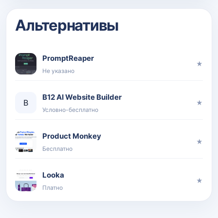
Альтернативы
PromptReaper
★
Не указано
B12 AI Website Builder
B
★
Условно-бесплатно
Product Monkey
★
Бесплатно
Looka
★
Платно