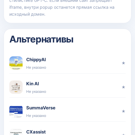
стилистике GPT-C. Если внешний сайт запрещает
iframe, внутри popup останется прямая ссылка на
исходный домен.
Альтернативы
ChippyAI
★
Не указано
Kin AI
★
Не указано
SummaVerse
★
Не указано
CXassist